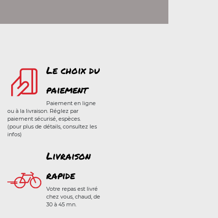
Le choix du
paiement
Paiement en ligne
ou à la livraison. Réglez par
paiement sécurisé, espèces.
(pour plus de détails, consultez les
infos)
Livraison
rapide
Votre repas est livré
chez vous, chaud, de
30 à 45 mn.