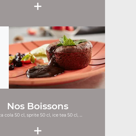
+
Nos Boissons
a cola 50 cl, sprite 50 cl, ice tea 50 cl, ...
+