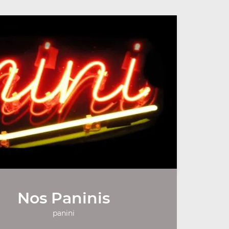
Nos Paninis
panini